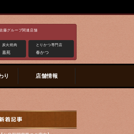
佐藤グループ関連店舗
炭火焼肉
とりかつ専門店
嘉苑
春かつ
わり
店舗情報