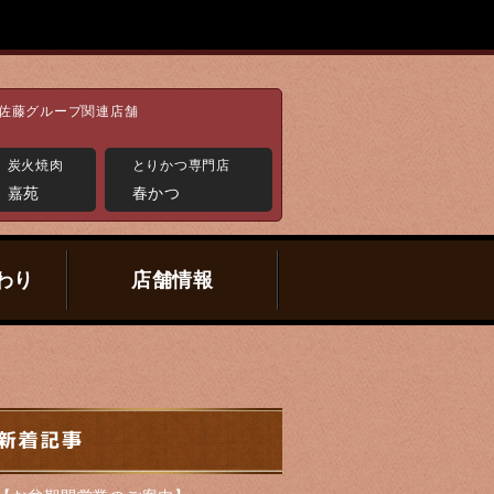
佐藤グループ関連店舗
炭火焼肉
とりかつ専門店
嘉苑
春かつ
わり
店舗情報