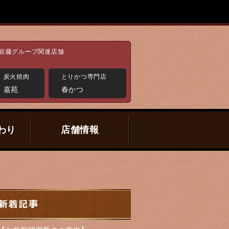
佐藤グループ関連店舗
炭火焼肉
とりかつ専門店
嘉苑
春かつ
わり
店舗情報